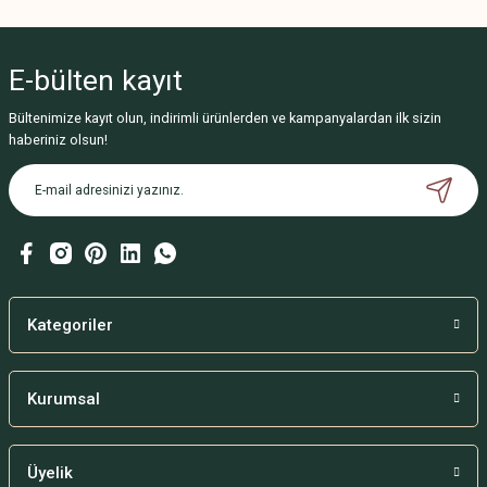
Bu ürünün fiyat bilgisi, resim, ürün açıklamalarında ve diğer konularda
yetersiz gördüğünüz noktaları öneri formunu kullanarak tarafımıza
iletebilirsiniz.
E-bülten
kayıt
Görüş ve önerileriniz için teşekkür ederiz.
Bültenimize kayıt olun, indirimli ürünlerden ve kampanyalardan ilk sizin
Ürün resmi kalitesiz, bozuk veya görüntülenemiyor.
haberiniz olsun!
Ürün açıklamasında eksik bilgiler bulunuyor.
Ürün bilgilerinde hatalar bulunuyor.
Ürün fiyatı diğer sitelerden daha pahalı.
Bu ürüne benzer farklı alternatifler olmalı.
Kategoriler
Kurumsal
Gönder
Üyelik