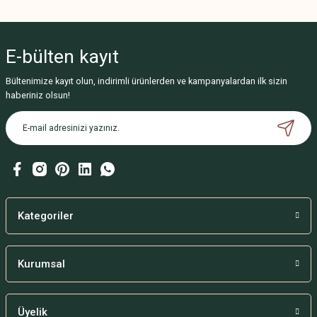
Bu ürünün fiyat bilgisi, resim, ürün açıklamalarında ve diğer konularda
yetersiz gördüğünüz noktaları öneri formunu kullanarak tarafımıza
iletebilirsiniz.
E-bülten
kayıt
Görüş ve önerileriniz için teşekkür ederiz.
Bültenimize kayıt olun, indirimli ürünlerden ve kampanyalardan ilk sizin
Ürün resmi kalitesiz, bozuk veya görüntülenemiyor.
haberiniz olsun!
Ürün açıklamasında eksik bilgiler bulunuyor.
Ürün bilgilerinde hatalar bulunuyor.
Ürün fiyatı diğer sitelerden daha pahalı.
Bu ürüne benzer farklı alternatifler olmalı.
Kategoriler
Kurumsal
Gönder
Üyelik