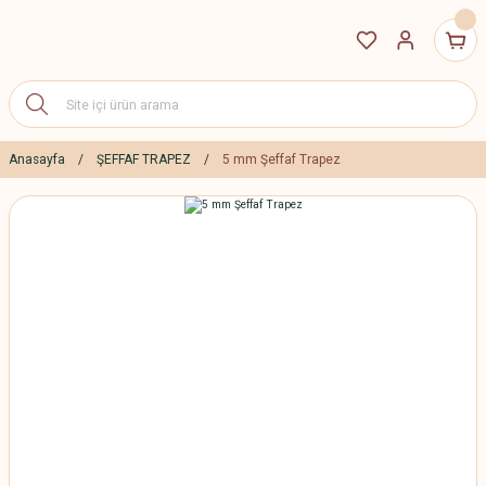
Anasayfa
ŞEFFAF TRAPEZ
5 mm Şeffaf Trapez