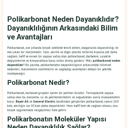
Polikarbonat Neden Dayanıklıdır?
Dayanıklılığının Arkasındaki Bilim
ve Avantajları
Polikarbonat, son yıllarda birçok sektörde tercih edilen, olağanüstü dayanıklılığı ile
öne çıkan bir malzemedir. Cam, akrilik ve diğer plastik türlerine kıyasla çok daha
sağlam, hafif ve esnek bir yapıya sahip olan polikarbonat, darbelere, sıcaklık
değişimlerine ve kimyasallara karşı üstün direnç gösterir. Peki,
polikarbonat neden
dayanıklıdır
? Bu yazıda, polikarbonatın dayanıklılığının arkasındaki bilimsel
nedenleri, malzemenin özelliklerini ve sağladığı avantajları detaylı bir şekilde
inceleyeceğiz.
Polikarbonat Nedir?
Polikarbonat, karbonat grupları içeren bir polimer türüdür. Termoplastik yapıya
sahip olan bu malzeme, ısı ile şekillendirilebilir ve soğuduktan sonra mukavemetini
korur.
Bayer AG
ve
General Electric
tarafından geliştirilen polikarbonat, camın 250
katı, akriliğin ise 30 katı daha dayanıklıdır. Hem hafif hem de sağlam olması, onu
birçok uygulamada vazgeçilmez hale getirir.
Polikarbonatın Moleküler Yapısı
Neden Dayanıklılık Sağlar?