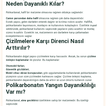
Neden Dayanıklı Kılar?
Polikarbonat, hafif bir malzeme olmasına rağmen oldukça sağlamdır:
Camın yarısından daha hafif
olmasına rağmen çok daha dayanıklıdır.
Esnek yapısı, gelen darbeleri emerek dağıtır ve kırılma riskini azaltır. Hafiflik,
polikarbonatın taşınmasını, montajını ve kullanımını kolaylaştırır. Özellikle inşaat
sektöründe, polikarbonat kullanımı sayesinde yapıların yükü azaltılır ve montaj
süresi kısaltılır. Esneklik ise, malzemenin ani darbelere karşı çatlamadan
esneyebilmesini sağlar.
Çizilmelere Karşı Direnci Nasıl
Arttırılır?
Polikarbonatın doğal yapısı çizilmelere karşı hassastır. Ancak, bu sorun
çizilme
önleyici kaplamalar
ile çözülür. Bu kaplamalar:
Otomobil farları
,
Güvenlik gözlükleri
,
Mobil cihaz ekran koruyucuları
, gibi uygulamalarda kullanılarak polikarbonatın
yüzeyinin uzun süre çizilmeden kalmasını sağlar. Çizilme önleyici kaplama,
polikarbonatın dayanıklılığını daha da artırır ve uzun ömürlü kullanım sunar.
Polikarbonatın Yangın Dayanıklılığı
Var mı?
Polikarbonat,
alev geciktirici
özelliklere sahip bir malzemedir. Bu özelliği
sayesinde: