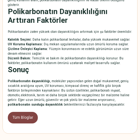
geniş kullanım alanı, polikarbonatın dayanıklılığının ne kadar önemli olduğunu
gösterir.
Polikarbonatın Dayanıklılığını
Arttıran Faktörler
Polikarbonatın zaten yüksek olan dayanıklılığını artırmak için şu faktörler önemlidir:
Kalınlık Seçimi:
Daha kalın polikarbonat levhalar, daha yüksek mukavemet sağlar.
UV Koruma Kaplaması:
Dış mekan uygulamalarında uzun ömürlü koruma sağlar.
Çizilme Önleyici Kaplama:
Yüzeyin korunmasını ve estetik görünümün uzun süre
devam etmesini sağlar.
Düzenli Bakım:
Temizlik ve bakım ile polikarbonatın dayanıklılığı korunur. Bu
faktörler, polikarbonatın kullanım ömrünü uzatarak maliyet tasarrufu sağlar.
Sonuç
Polikarbonatın dayanıklılığı
, moleküler yapısından gelen doğal mukavemet, geniş
sıcaklık aralığına uyum, UV koruması, kimyasal direnç ve hafiflik gibi birçok
faktörün birleşiminden kaynaklanır. Bu üstün özellikler, polikarbonatı inşaat,
otomotiv, elektronik, tarım ve daha birçok sektörde vazgeçilmez bir malzeme haline
getirir. Eğer uzun ömürlü, güvenilir ve çok yönlü bir malzeme arıyorsanız,
polikarbonatın sunduğu dayanıklılık
beklentilerinizi fazlasıyla karşılayacaktır.
Tüm Bloglar