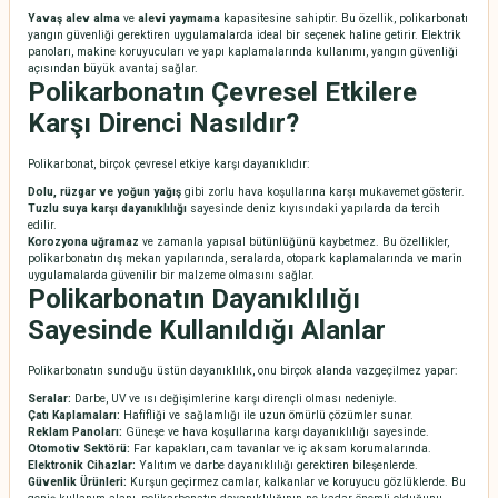
Yavaş alev alma
ve
alevi yaymama
kapasitesine sahiptir. Bu özellik, polikarbonatı
yangın güvenliği gerektiren uygulamalarda ideal bir seçenek haline getirir. Elektrik
panoları, makine koruyucuları ve yapı kaplamalarında kullanımı, yangın güvenliği
açısından büyük avantaj sağlar.
Polikarbonatın Çevresel Etkilere
Karşı Direnci Nasıldır?
Polikarbonat, birçok çevresel etkiye karşı dayanıklıdır:
Dolu, rüzgar ve yoğun yağış
gibi zorlu hava koşullarına karşı mukavemet gösterir.
Tuzlu suya karşı dayanıklılığı
sayesinde deniz kıyısındaki yapılarda da tercih
edilir.
Korozyona uğramaz
ve zamanla yapısal bütünlüğünü kaybetmez. Bu özellikler,
polikarbonatın dış mekan yapılarında, seralarda, otopark kaplamalarında ve marin
uygulamalarda güvenilir bir malzeme olmasını sağlar.
Polikarbonatın Dayanıklılığı
Sayesinde Kullanıldığı Alanlar
Polikarbonatın sunduğu üstün dayanıklılık, onu birçok alanda vazgeçilmez yapar:
Seralar:
Darbe, UV ve ısı değişimlerine karşı dirençli olması nedeniyle.
Çatı Kaplamaları:
Hafifliği ve sağlamlığı ile uzun ömürlü çözümler sunar.
Reklam Panoları:
Güneşe ve hava koşullarına karşı dayanıklılığı sayesinde.
Otomotiv Sektörü:
Far kapakları, cam tavanlar ve iç aksam korumalarında.
Elektronik Cihazlar:
Yalıtım ve darbe dayanıklılığı gerektiren bileşenlerde.
Güvenlik Ürünleri:
Kurşun geçirmez camlar, kalkanlar ve koruyucu gözlüklerde. Bu