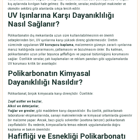
kış aylarında kırılgan hale gelmez. Bu nedenle, seralar, endüstriyel makineler ve
otomotiv sektörü gibi alanlarda sıkça tercih edilir.
UV Işınlarına Karşı Dayanıklılığı
Nasıl Sağlanır?
Polikarbonatın dış mekanlarda uzun süre kullanılabilmesinin en önemli
sebeplerinden biri, UV ışınlarına karşı yüksek direnç göstermesidir. Üretim
sürecinde uygulanan
UV koruyucu kaplama
, malzemenin güneşin zararlı ışınlarına
maruz kaldığında sararmasını, çatlamasını ve bozulmasını önler. Bu katman,
polikarbonatın uzun yıllar boyunca şeffaflığını ve yapısal bütünlüğünü korumasını
sağlar. Özellikle seralar, çatı kaplamaları ve reklam panoları gibi uygulamalarda
UV koruması kritik bir avantajdır.
Polikarbonatın Kimyasal
Dayanıklılığı Nasıldır?
Polikarbonat, birçok kimyasala karşı dirençlidir. Özellikle:
Zayıf asitler ve bazlar
,
Alkol ve deterjanlar
,
Yağlar ve gresler
, gibi maddelere karşı dayanıklıdır. Bu özellik, polikarbonatı
laboratuvar ekipmanlarında, sanayi makinelerinde ve kimyasal ortamlarda güvenilir
bir malzeme yapar. Ancak, bazı güçlü solventler (asetona benzer) polikarbonatı
zayıflatabilir. Bu nedenle, kimyasallarla temas edecek uygulamalarda doğru
kaplama ve bakım önemlidir.
Hafifliği ve Esnekliği Polikarbonatı