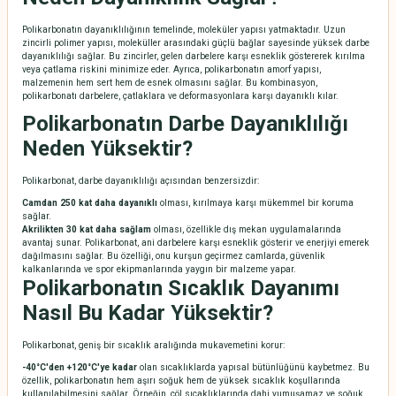
Polikarbonatın dayanıklılığının temelinde, moleküler yapısı yatmaktadır. Uzun
zincirli polimer yapısı, moleküller arasındaki güçlü bağlar sayesinde yüksek darbe
dayanıklılığı sağlar. Bu zincirler, gelen darbelere karşı esneklik göstererek kırılma
veya çatlama riskini minimize eder. Ayrıca, polikarbonatın amorf yapısı,
malzemenin hem sert hem de esnek olmasını sağlar. Bu kombinasyon,
polikarbonatı darbelere, çatlaklara ve deformasyonlara karşı dayanıklı kılar.
Polikarbonatın Darbe Dayanıklılığı
Neden Yüksektir?
Polikarbonat, darbe dayanıklılığı açısından benzersizdir:
Camdan 250 kat daha dayanıklı
olması, kırılmaya karşı mükemmel bir koruma
sağlar.
Akrilikten 30 kat daha sağlam
olması, özellikle dış mekan uygulamalarında
avantaj sunar. Polikarbonat, ani darbelere karşı esneklik gösterir ve enerjiyi emerek
dağılmasını sağlar. Bu özelliği, onu kurşun geçirmez camlarda, güvenlik
kalkanlarında ve spor ekipmanlarında yaygın bir malzeme yapar.
Polikarbonatın Sıcaklık Dayanımı
Nasıl Bu Kadar Yüksektir?
Polikarbonat, geniş bir sıcaklık aralığında mukavemetini korur:
-40°C'den +120°C'ye kadar
olan sıcaklıklarda yapısal bütünlüğünü kaybetmez. Bu
özellik, polikarbonatın hem aşırı soğuk hem de yüksek sıcaklık koşullarında
kullanılabilmesini sağlar. Örneğin, çöl sıcaklıklarında dahi yumuşamaz ve soğuk